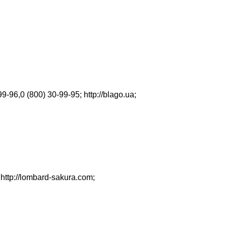
99-96,0 (800) 30-99-95
;
http://blago.ua
;
;
http://lombard-sakura.com
;