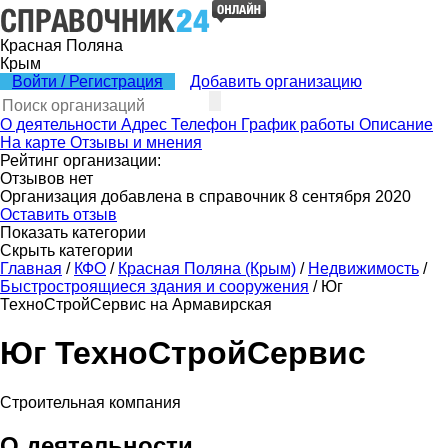
Красная Поляна
Крым
Войти / Регистрация
Добавить организацию
О деятельности
Адрес
Телефон
График работы
Описание
На карте
Отзывы и мнения
Рейтинг организации:
Отзывов нет
Организация добавлена в справочник 8 сентября 2020
Оставить отзыв
Показать категории
Скрыть категории
Главная
/
КФО
/
Красная Поляна (Крым)
/
Недвижимость
/
Быстростроящиеся здания и сооружения
/
Юг
ТехноСтройСервис на Армавирская
Юг ТехноСтройСервис
Строительная компания
О деятельности