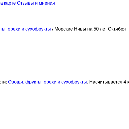
а карте
Отзывы и мнения
ты, орехи и сухофрукты
/
Морские Нивы на 50 лет Октября
сти:
Овощи, фрукты, орехи и сухофрукты
. Насчитывается 4 